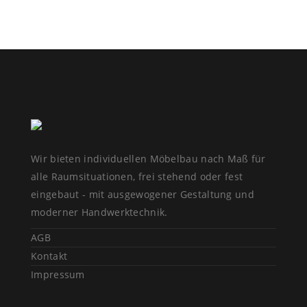
Wir bieten individuellen Möbelbau nach Maß für
alle Raumsituationen, frei stehend oder fest
eingebaut - mit ausgewogener Gestaltung und
moderner Handwerktechnik.
AGB
Kontakt
Impressum